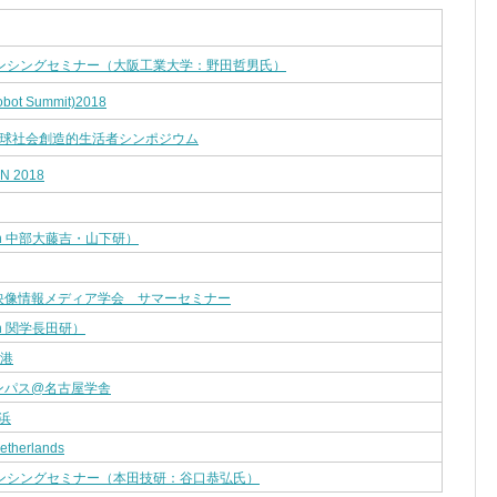
センシングセミナー（大阪工業大学：野田哲男氏）
bot Summit)2018
地球社会創造的生活者シンポジウム
N 2018
th 中部大藤吉・山下研）
映像情報メディア学会 サマーセミナー
h 関学長田研）
境港
ンパス@名古屋学舎
横浜
etherlands
センシングセミナー（本田技研：谷口恭弘氏）