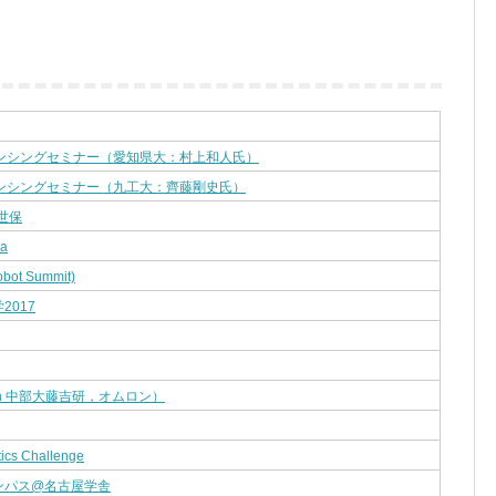
センシングセミナー（愛知県大：村上和人氏）
センシングセミナー（九工大：齊藤剛史氏）
佐世保
ca
bot Summit)
2017
th 中部大藤吉研，オムロン）
ics Challenge
ンパス@名古屋学舎