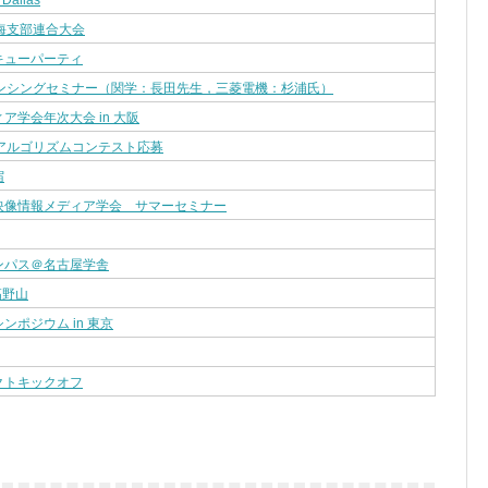
 Dallas
海支部連合大会
キューパーティ
センシングセミナー（関学：長田先生，三菱電機：杉浦氏）
ア学会年次大会 in 大阪
回アルゴリズムコンテスト応募
宿
映像情報メディア学会 サマーセミナー
ンパス＠名古屋学舎
 高野山
ンポジウム in 東京
クトキックオフ