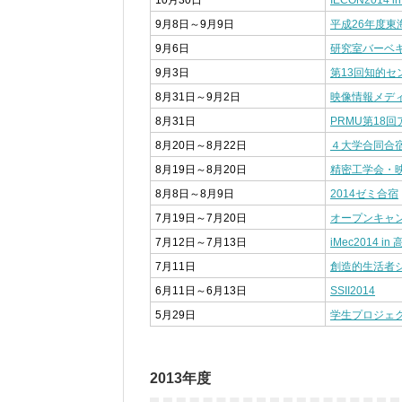
10月30日
IECON2014 in
9月8日～9月9日
平成26年度東
9月6日
研究室バーベ
9月3日
第13回知的
8月31日～9月2日
映像情報メディ
8月31日
PRMU第18
8月20日～8月22日
４大学合同合
8月19日～8月20日
精密工学会・
8月8日～8月9日
2014ゼミ合宿
7月19日～7月20日
オープンキャ
7月12日～7月13日
iMec2014 in
7月11日
創造的生活者シ
6月11日～6月13日
SSII2014
5月29日
学生プロジェ
2013年度