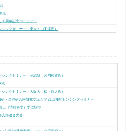
横浜
 東京
立10周年記念パーティー
センシングセミナー（東大：山下淳氏）
センシングセミナー（産総研：片岡裕雄氏）
 横浜
センシングセミナー（大阪大：松下康之氏）
田研・道満研合同研究交流会 第21回知的センシングセミナー
の博士（情報科学）学位取得
海支部連合大会