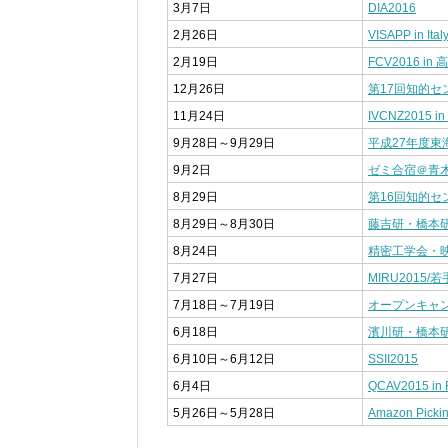
3月7日
DIA2016
2月26日
VISAPP in Ital
2月19日
FCV2016 in 
12月26日
第17回知的
11月24日
IVCNZ2015 in
9月28日～9月29日
平成27年度東
9月2日
ゼミ合宿＠青
8月29日
第16回知的
8月29日～8月30日
藤吉研・橋本
8月24日
精密工学会・
7月27日
MIRU2015/若
7月18日～7月19日
オープンキャ
6月18日
濱川研・橋本
6月10日～6月12日
SSII2015
6月4日
QCAV2015 in 
5月26日～5月28日
Amazon Pick