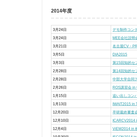
2014年度
3月24日
デモ制作コン
3月24日
MEE会社説明
3月21日
名古屋CV・P
3月5日
DIA2015
3月3日
第15回知的
2月28日
第14回知的
2月28日
中部大学合同
2月26日
ROS講習会 i
1月15日
追い出しコン
1月13日
IWAIT2015 in 
12月20日
卒研最終審査
12月10日
ICARCV2014 i
12月4日
ViEW2014 in