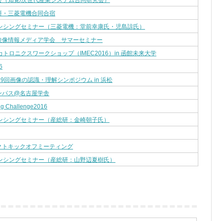
会（知覚/次世代産業システム合同研究会）
研・三菱電機合同合宿
センシングセミナー（三菱電機：堂前幸康氏・児島諒氏）
映像情報メディア学会 サマーセミナー
カトロニクスワークショップ（IMEC2016）in 函館未来大学
6
 第19回画像の認識・理解シンポジウム in 浜松
ンパス@名古屋学舎
ng Challenge2016
センシングセミナー（産総研：金崎朝子氏）
クトキックオフミーティング
センシングセミナー（産総研：山野辺夏樹氏）