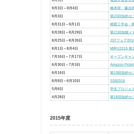
9月5日
電気学会研究
9月3日～9月4日
橋本研・藤吉
9月3日
第20回知的
8月31日～9月1日
精密工学会・
8月28日～8月29日
第21回知能メ
8月25日～8月26日
JSTフェア201
8月1日～8月4日
MIRU2016
7月16日～7月17日
オープンキャ
6月30日～7月3日
Amazon Picki
6月16日
第19回知的
6月8日～6月10日
SSII2016
5月6日
学生プロジェ
4月28日
第18回知的
2015年度