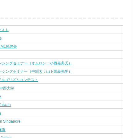
テスト
会
RML勉強会
センシングセミナー（オムロン：小西嘉典氏）
センシングセミナー（中部大：山下隆義先生）
アルゴリズムコンテスト
n 中部大学
パ
Taiwan
会
n Singapore
 横浜