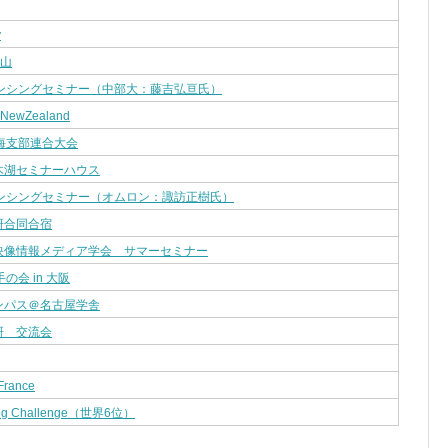
y
高山
センシングセミナー（中部大：藤吉弘亘氏）
 NewZealand
海支部連合大会
木湖セミナーハウス
センシングセミナー（オムロン：諏訪正樹氏）
研合同合宿
映像情報メディア学会 サマーセミナー
手の会 in 大阪
ンパス＠名古屋学舎
研 交流会
France
ing Challenge（世界6位）