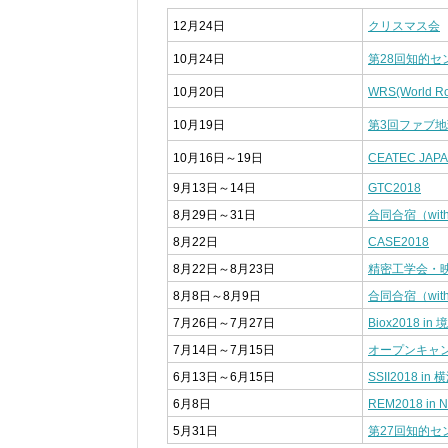
12月24日
クリスマス会
10月24日
第28回知的
10月20日
WRS(World Ro
10月19日
第3回ファブ
10月16日～19日
CEATEC JAPA
9月13日～14日
GTC2018
8月29日～31日
合同合宿（wi
8月22日
CASE2018
8月22日～8月23日
精密工学会・
8月8日～8月9日
合同合宿（wit
7月26日～7月27日
Biox2018 in 
7月14日～7月15日
オープンキャ
6月13日～6月15日
SSII2018 in 
6月8日
REM2018 in N
5月31日
第27回知的