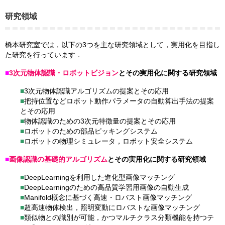
研究領域
橋本研究室では，以下の3つを主な研究領域として，実用化を目指し
た研究を行っています．
■
3次元物体認識・ロボットビジョン
とその実用化に関する研究領域
■
3次元物体認識アルゴリズムの提案とその応用
■
把持位置などロボット動作パラメータの自動算出手法の提案
とその応用
■
物体認識のための3次元特徴量の提案とその応用
■
ロボットのための部品ピッキングシステム
■
ロボットの物理シミュレータ，ロボット安全システム
■
画像認識の基礎的アルゴリズム
とその実用化に関する研究領域
■
DeepLearningを利用した進化型画像マッチング
■
DeepLearningのための高品質学習用画像の自動生成
■
Manifold概念に基づく高速・ロバスト画像マッチング
■
超高速物体検出，照明変動にロバストな画像マッチング
■
類似物との識別が可能，かつマルチクラス分類機能を持つテ