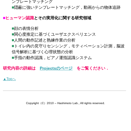
ンプレートマッチング
■
隠蔽に強いテンプレートマッチング，動画からの物体追跡
■
ヒューマン認識
とその実用化に関する研究領域
■
顔の表情分析
■
関心度推定に基づくユーザエクスペリエンス
■
人間の動作記述と熟練作業の分析
■
トイレ内の見守りセンシング，モティベーション計測，脳波
信号解析に基づく心理状態の分析
■
手指の動作認識，ピアノ運指認識システム
研究内容の詳細は
Projectsのページ
をご覧ください．
▲Topへ
Copyright（C）2010 – Hashimoto Lab., All rights reserved.