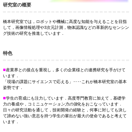
研究室の概要
橋本研究室では，ロボットや機械に高度な知能を与えることを目指
して，画像情報処理や3次元計測，物体認識などの革新的なセンシン
グ技術の研究を推進しています．
特色
■
産業界との接点を重視し，多くの企業様との連携研究を手がけて
います．
「現場の課題にサイエンスで応える」‥‥これが橋本研究室の基本
姿勢です．
■
学生の育成にも注力しています．高度専門教育に加えて，基礎学
力の養成や，コミニュケー
ション力の強
化をおこなっています．
日々の研究活動を通して，技術開発の経験と，何事に対しても決し
て諦めない強い意志を持つ学生の輩出が最大の使命であると考えて
います．