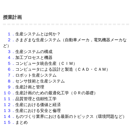
授業計画
１．
生産システムとは何か？
２．
さまざまな生産システム（自動車メーカ，電気機器メーカな
ど）
３．
生産システムの構成
４．
加工プロセスと機器
５．
コンピュータ統合生産（ＣＩＭ）
６．
コンピュータによる設計と製造（ＣＡＤ・ＣＡＭ）
７．
ロボット生産システム
８．
センサ技術と生産システム
９．
生産計画と管理
１０．
生産計画のための最適化工学（ＯＲの基礎）
１１．
品質管理と信頼性工学
１２．
生産における価値と経済
１３．
生産における安全と倫理
１４．
ものづくり業界における最新のトピックス（環境問題など）
１５．
まとめ