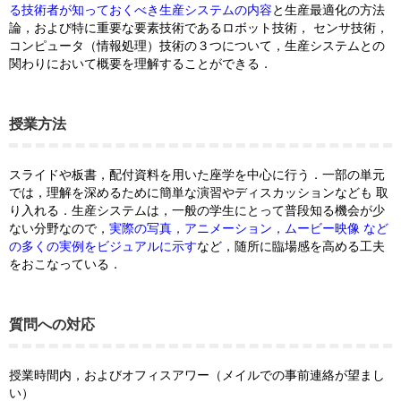
る技術者が知っておくべき生産システムの内容
と生産最適化の方法
論，および特に重要な要素技術であるロボット技術， センサ技術，
コンピュータ（情報処理）技術の３つについて，生産システムとの
関わりにおいて概要を理解することができる．
授業方法
スライドや板書，配付資料を用いた座学を中心に行う．一部の単元
では，理解を深めるために簡単な演習やディスカッションなども 取
り入れる．生産システムは，一般の学生にとって普段知る機会が少
ない分野なので，
実際の写真，アニメーション，ムービー映像 など
の多くの実例をビジュアルに示す
など，随所に臨場感を高める工夫
をおこなっている．
質問への対応
授業時間内，およびオフィスアワー（メイルでの事前連絡が望まし
い）