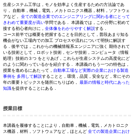
生産システム工学は，モノを効率よく生産するための方法論であ
り， 自動車，機械，電気，メカトロニクス機器，材料，ソフトウェ
アなど，
全ての製造企業でのエンジニアリングに関わる者にとって
きわめて重要度が高い
学問である． 本講義では，この分野に初めて
接する初心者向けに，
全体像をわかりやすく解説
する．
コース前半では概要を把握することを目的として，普段あまり知る
機会がない工場内での加工 プロセスや流れについて明快に解説す
る．後半では，これからの機械情報系エンジニアに強く 期待されて
いる技術として，ロボット技術，センサ技術，コンピュータ（情報
処理）技術の３つ をとりあげ，これらが生産システムの高度化にど
のように関わっているかを紹介する． 本講義のもう一つの特色は，
授業を進めるにあたって，
自動車工場など実際の企業における製造
事例を 多用して解説
することと，環境，品質，安全など，常にその
年の重要トピックスを随所にちりばめ，
最新の情報と時代にあった
知識
を提供することにある．
授業目標
本講義を履修することにより，自動車，機械，電気，メカトロニク
ス機器，材料，ソフトウェアなど，ほとんど
全ての製造企業におけ