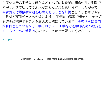
生産システム工学は，ほとんどすべての製造業に関係が深い学問で
すが，大学で初めて学ぶ人がほとんどだと思います．したがって，
本講義では履修者が超初心者であることを前提
として，わかりやす
い教材と実例ベースの学習により， 半年間の講義で概要と主要技術
を確実に把握することを最大の目標にしています．
今後さらに専門
的科目としてのセンサ工学，ロボット 工学などを学ぶための助走と
してもたいへん効果的
なので，しっかり学習してください．
▲Topへ
Copyright（C）2010 – Hashimoto Lab., All rights reserved.