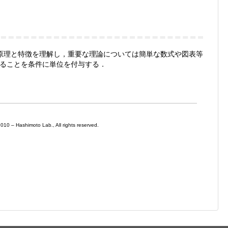
原理と特徴を理解し，重要な理論については簡単な数式や図表等
ることを条件に単位を付与する．
0 – Hashimoto Lab., All rights reserved.