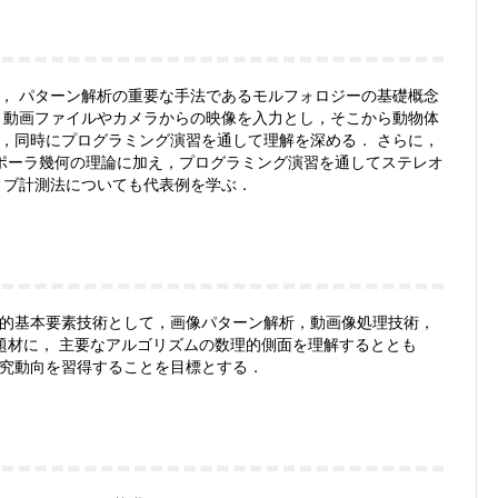
， パターン解析の重要な手法であるモルフォロジーの基礎概念
，動画ファイルやカメラからの映像を入力とし，そこから動物体
，同時にプログラミング演習を通して理解を深める． さらに，
ポーラ幾何の理論に加え，プログラミング演習を通してステレオ
ィブ計測法についても代表例を学ぶ．
的基本要素技術として，画像パターン解析，動画像処理技術，
題材に， 主要なアルゴリズムの数理的側面を理解するととも
究動向を習得することを目標とする．