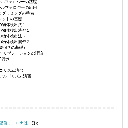
モルフォロジーの基礎
モルフォロジーの応用
プログラミングの準備
ーマットの基礎
らの物体検出法１
らの物体検出演習１
らの物体検出法２
らの物体検出演習２
影幾何学の基礎）
キャリブレーションの理論
F行列
ルゴリズム演習
出アルゴリズム演習
基礎，コロナ社
ほか