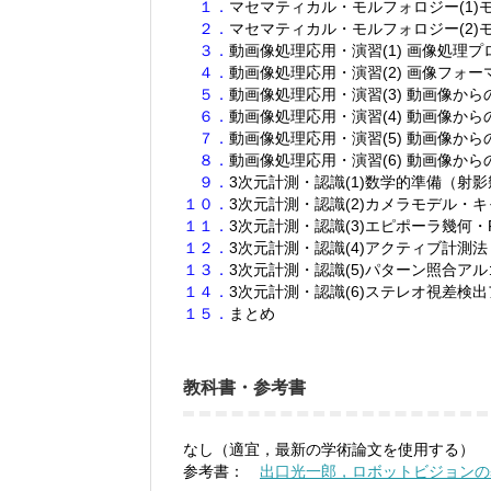
１．
マセマティカル・モルフォロジー(1)
２．
マセマティカル・モルフォロジー(2)
３．
動画像処理応用・演習(1) 画像処理
４．
動画像処理応用・演習(2) 画像フォ
５．
動画像処理応用・演習(3) 動画像か
６．
動画像処理応用・演習(4) 動画像か
７．
動画像処理応用・演習(5) 動画像か
８．
動画像処理応用・演習(6) 動画像か
９．
3次元計測・認識(1)数学的準備（射
１０．
3次元計測・認識(2)カメラモデル・
１１．
3次元計測・認識(3)エピポーラ幾何・
１２．
3次元計測・認識(4)アクティブ計測法
１３．
3次元計測・認識(5)パターン照合ア
１４．
3次元計測・認識(6)ステレオ視差検
１５．
まとめ
教科書・参考書
なし（適宜，最新の学術論文を使用する）
参考書：
出口光一郎，ロボットビジョンの