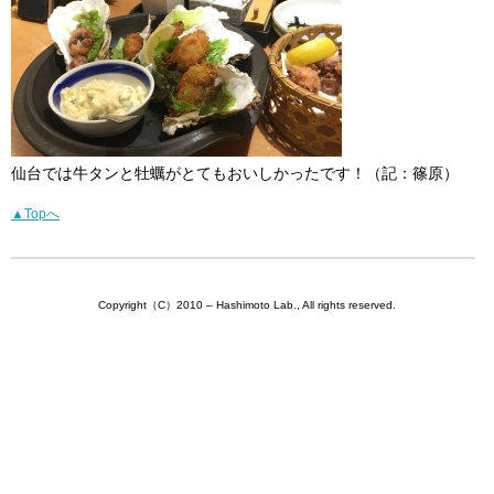
仙台では牛タンと牡蠣がとてもおいしかったです！（記：篠原）
▲Topへ
Copyright（C）2010 – Hashimoto Lab., All rights reserved.