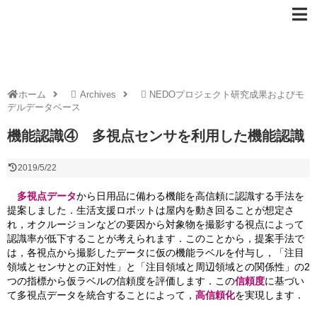
ホーム
Archives
NEDOプロジェクト研究成果およびモ
デルデータベース
機能認識④ 多視点センサを利用した機能認識
2019/5/22
多視点データ
から日用品に備わる機能を高信頼に認識する手法を
提案しました．生活支援ロボットは屋内を動き回ることが想定さ
れ，オクルージョンなどの要因から対象物を撮影する視点によって
認識率が低下することが考えられます．このことから，提案手法で
は，各視点から撮影したデータに仮の機能ラベルを付与し，「注目
領域とセンサとの正対性」と「注目領域と周辺領域との関係性」の2
つの指標から仮ラベルの信頼度を評価します．この
信頼度
に基づい
て多視点データを統合することによって，
高信頼化
を実現します．