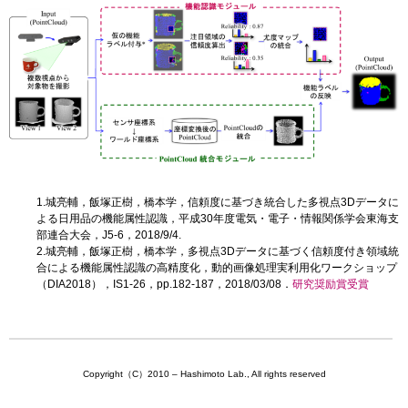
1.城亮輔，飯塚正樹，橋本学，信頼度に基づき統合した多視点3Dデータに
よる日用品の機能属性認識，平成30年度電気・電子・情報関係学会東海支
部連合大会，J5-6，2018/9/4.
2.城亮輔，飯塚正樹，橋本学，多視点3Dデータに基づく信頼度付き領域統
合による機能属性認識の高精度化，動的画像処理実利用化ワークショップ
（DIA2018），IS1-26，pp.182-187，2018/03/08．
研究奨励賞受賞
Copyright（C）2010 – Hashimoto Lab., All rights reserved