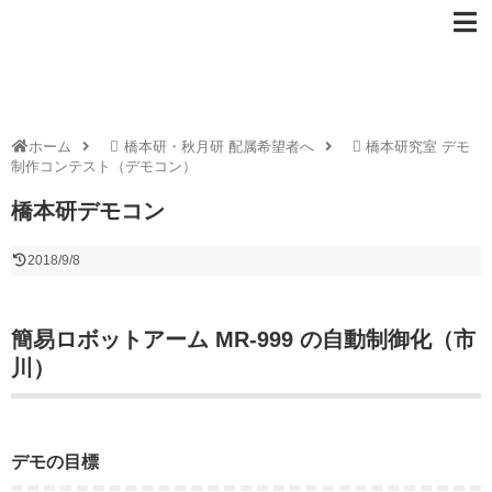
ホーム
橋本研・秋月研 配属希望者へ
橋本研究室 デモ
制作コンテスト（デモコン）
橋本研デモコン
2018/9/8
簡易ロボットアーム MR-999 の自動制御化（市
川）
デモの目標