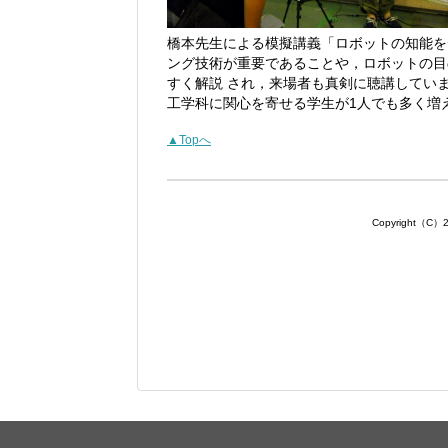
橋本先生による模擬講義「ロボットの知能を
ング技術が重要であることや，ロボットの目
すく解説 され，来場者も真剣に聴講してい
工学科に関心を寄せる学生が1人でも多く増
▲Topへ
Copyright（C）201