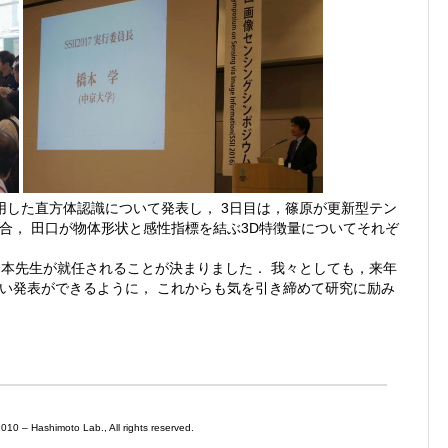
用した直方体認識について発表し， 3日目は，篠原が更新型テン
合， 田口が物体形状と感性指標を結ぶ3D特徴量についてそれぞ
に，橋本先生が就任されることが決まりました． 我々としても，来年
い発表ができるように， これからも気を引き締めて研究に励み
0 – Hashimoto Lab., All rights reserved.