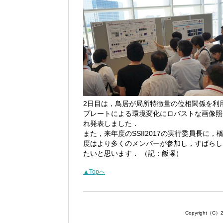
2日目は，鳥居が局所特徴量の位相関係を利
プレートによる環境変化にロバストな画像照
れ発表しました．
また，来年度のSSII2017の実行委員長
度はより多くのメンバーが参加し，すばらし
たいと思います． （記：飯塚）
▲Topへ
Copyright（C）201