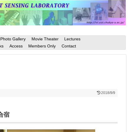
Photo Gallery
Movie Theater
Lectures
ks
Access
Members Only
Contact
2018/9/9
合宿