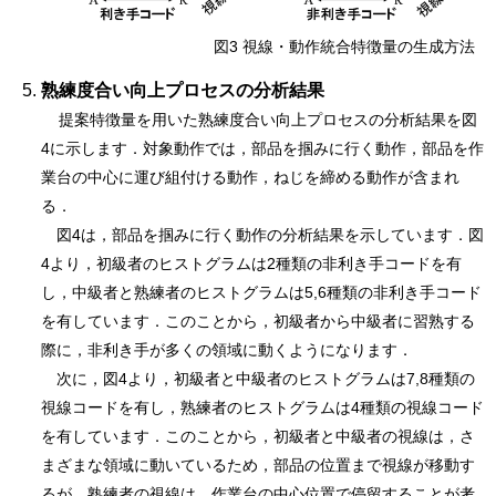
図3 視線・動作統合特徴量の生成方法
熟練度合い向上プロセスの分析結果
提案特徴量を用いた熟練度合い向上プロセスの分析結果を図
4に示します．対象動作では，部品を掴みに行く動作，部品を作
業台の中心に運び組付ける動作，ねじを締める動作が含まれ
る．
図4は，部品を掴みに行く動作の分析結果を示しています．図
4より，初級者のヒストグラムは2種類の非利き手コードを有
し，中級者と熟練者のヒストグラムは5,6種類の非利き手コード
を有しています．このことから，初級者から中級者に習熟する
際に，非利き手が多くの領域に動くようになります．
次に，図4より，初級者と中級者のヒストグラムは7,8種類の
視線コードを有し，熟練者のヒストグラムは4種類の視線コード
を有しています．このことから，初級者と中級者の視線は，さ
まざまな領域に動いているため，部品の位置まで視線が移動す
るが，熟練者の視線は，作業台の中心位置で停留することが考